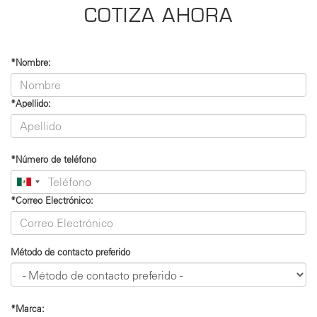
COTIZA AHORA
*Nombre:
*Apellido:
*Número de teléfono
2023
2025
CAN-AM RYKER
CAN-AM PULSE
2026
*Correo Electrónico:
SPARK
Método de contacto preferido
*Marca: