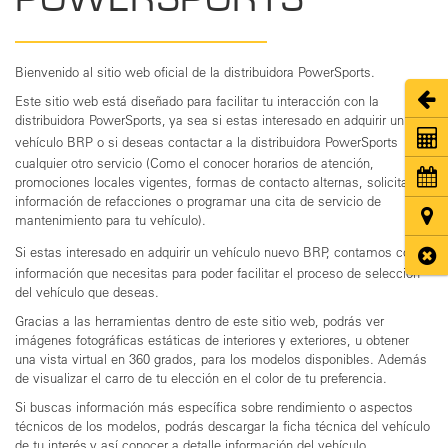
Bienvenido al sitio web oficial de la distribuidora PowerSports.
Abri
Este sitio web está diseñado para facilitar tu interacción con la
distribuidora PowerSports, ya sea si estas interesado en adquirir un
Coti
vehículo BRP o si deseas contactar a la distribuidora PowerSports
para
cualquier otro servicio (Como el conocer horarios de atención,
Cita
promociones locales vigentes, formas de contacto alternas, solicitar
información de refacciones o programar una cita de servicio de
Ubic
mantenimiento para tu vehículo).
Si estas interesado en adquirir un vehículo nuevo BRP
, contamos con la
Cerr
información que necesitas para poder facilitar el proceso de selección
del vehículo que deseas.
Gracias a las herramientas dentro de este sitio web, podrás ver
imágenes fotográficas estáticas de interiores y exteriores, u obtener
una vista virtual en 360 grados, para los modelos disponibles. Además
de visualizar el carro de tu elección en el color de tu preferencia.
Si buscas información más específica sobre rendimiento o aspectos
técnicos de los modelos, podrás descargar la ficha técnica del vehículo
de tu interés y así conocer a detalle información del vehículo.