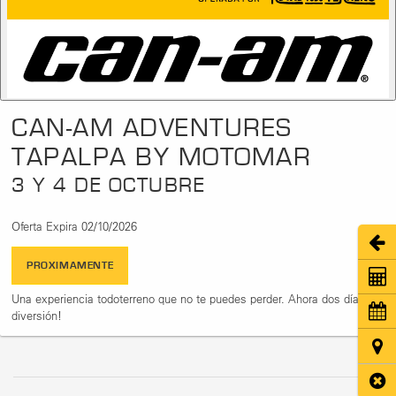
CAN-AM ADVENTURES
TAPALPA BY MOTOMAR
3 Y 4 DE OCTUBRE
Oferta Expira 02/10/2026
Abri
PROXIMAMENTE
Coti
Una experiencia todoterreno que no te puedes perder. Ahora dos días de
Cita
diversión!
Ubic
Cerr