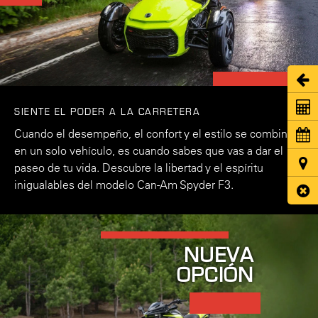
Abri
Coti
SIENTE EL PODER A LA CARRETERA
Cuando el desempeño, el confort y el estilo se combinan
Cita
en un solo vehículo, es cuando sabes que vas a dar el
Ubic
paseo de tu vida. Descubre la libertad y el espíritu
inigualables del modelo Can-Am Spyder F3.
Cerr
NUEVA
OPCIÓN