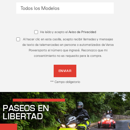
He leído y acepto el
Aviso de Privacidad
Al hacer clic en esta casilla, acepto recibir llamadas y mensajes
de texto de telemercadeo en persona o automatizados de Versa
Powersports al número que ingresé. Reconozco que mi
consentimiento no es requesito para la compra.
ENVIAR
** Campo obligatorio
PASEOS EN
LIBERTAD