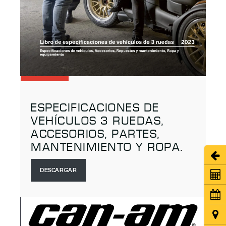
ESPECIFICACIONES DE
VEHÍCULOS 3 RUEDAS,
ACCESORIOS, PARTES,
MANTENIMIENTO Y ROPA.
Abri
DESCARGAR
Coti
Cita
Ubic