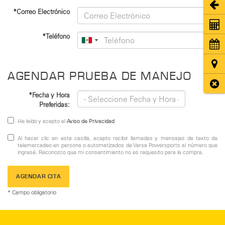
Abri
*Correo Electrónico
Coti
*Teléfono
Cita
Ubic
AGENDAR PRUEBA DE MANEJO
Cerr
*Fecha y Hora
Preferidas:
He leído y acepto el
Aviso de Privacidad
Al hacer clic en esta casilla, acepto recibir llamadas y mensajes de texto de
telemercadeo en persona o automatizados de Versa Powersports al número que
ingresé. Reconozco que mi consentimiento no es requesito para la compra.
AGENDAR CITA
* Campo obligatorio