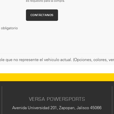
es requesito para la compra.
href='/privacy.aspx'
target='_blank'>Aviso
de
CONTÁCTANOS
Privacidad</a>
obligatorio
le que no represente el vehiculo actual. (Opciones, colores, ver
VERSA POWERSPORTS
Avenida Universidad 201, Zapopan, Jalisco 45066