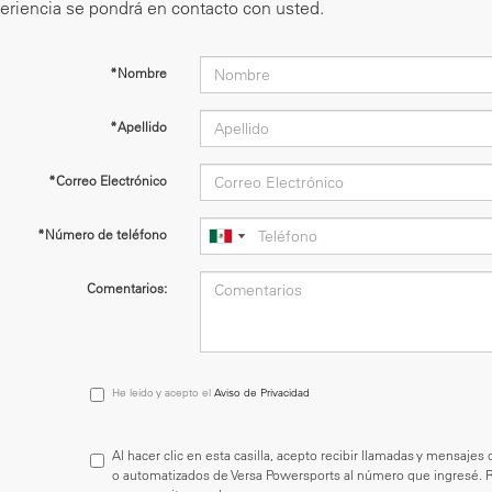
eriencia se pondrá en contacto con usted.
*Nombre
*Apellido
*Correo Electrónico
*Número de teléfono
Comentarios:
He
He leído y acepto el
Aviso de Privacidad
leído
y
acepto
Al hacer clic en esta casilla, acepto recibir llamadas y mensaj
el
o automatizados de Versa Powersports al número que ingresé.
<a