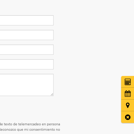
Coti
Cita
Ubic
Cerr
es de texto de telemercadeo en persona
 Reconozco que mi consentimiento no