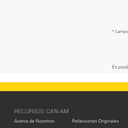
* Campo 
Es posib
RECURSOS CAN-AM
Acerca de Nosotros
Refacciones Originales