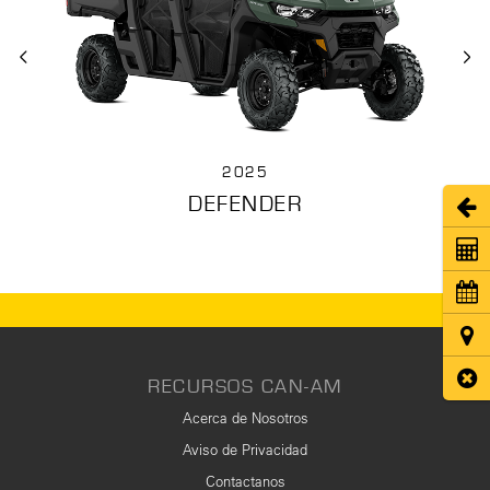
2025
DEFENDER
Abri
Coti
Cita
Ubic
Cerr
RECURSOS CAN-AM
Acerca de Nosotros
Aviso de Privacidad
Contactanos