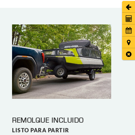
Abri
Coti
Cita
Ubic
Cerr
REMOLQUE INCLUIDO
LISTO PARA PARTIR