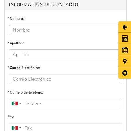
INFORMACIÓN DE CONTACTO
*Nombre:
Abri
Coti
*Apellido:
Cita
Ubic
*Correo Electrónico:
Cerr
*Número de teléfono:
Fax: