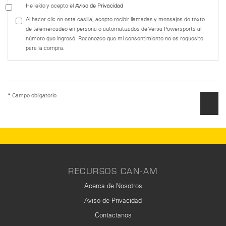
He leído y acepto el
Aviso de Privacidad
Al hacer clic en esta casilla, acepto recibir llamadas y mensajes de texto
de telemercadeo en persona o automatizados de Versa Powersports al
número que ingresé. Reconozco que mi consentimiento no es requesito
para la compra.
* Campo obligatorio
RECURSOS CAN-AM
Acerca de Nosotros
Aviso de Privacidad
Contactanos